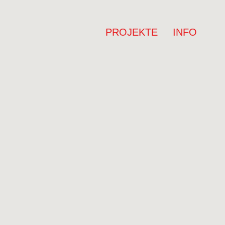
PROJEKTE
INFO
 Bundesliga Pro A bleiben
 SparkassenStars Bochum.